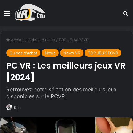
Menu
R
Accueil
/
Guides d'achat
/
TOP JEUX PCVR
Guides d'achat
News
News VR
TOP JEUX PCVR
PC VR : Les meilleurs jeux VR
[2024]
Retrouvez notre sélection des meilleurs jeux
disponibles sur le PCVR.
Djin