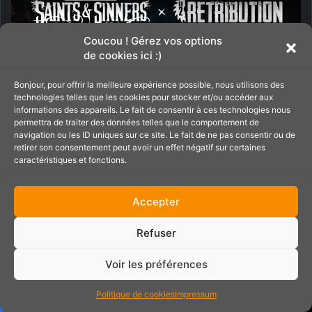
Coucou ! Gérez vos options
de cookies ici :)
Bonjour, pour offrir la meilleure expérience possible, nous utilisons des
technologies telles que les cookies pour stocker et/ou accéder aux
informations des appareils. Le fait de consentir à ces technologies nous
permettra de traiter des données telles que le comportement de
navigation ou les ID uniques sur ce site. Le fait de ne pas consentir ou de
retirer son consentement peut avoir un effet négatif sur certaines
caractéristiques et fonctions.
Les deux chapitres de The Walking Dead Saints and
Sinners sont d’excellents survival-horror et font partie des
Accepter
meilleurs jeux en VR à l’heure actuelle. La boucle de
gameplay (explorer, looter, survivre, crafter) est excellente
Refuser
et addictive, tout comme les combats gérés par une
physique réaliste. N’hésitez pas à lire mon
test du
Voir les préférences
Chapitre 2 pour en savoir plus
.
Politique de cookies
Impressum
4.
Into the Radius