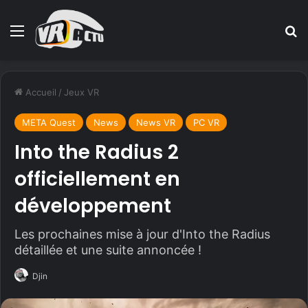
Menu
R
Accueil
/
Jeux VR
META Quest
News
News VR
PC VR
Into the Radius 2
officiellement en
développement
Les prochaines mise à jour d'Into the Radius
détaillée et une suite annoncée !
Djin