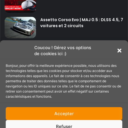
Assetto Corsa Evo | MAJ 0.5 : DLSS 4.5, 7
voitures et 2 circuits
P
P
Coucou ! Gérez vos options
de cookies ici :)
a
a
g
g
Bonjour, pour offrir la meilleure expérience possible, nous utilisons des
Soutenir le site
technologies telles que les cookies pour stocker et/ou accéder aux
e
e
informations des appareils. Le fait de consentir à ces technologies nous
p
s
permettra de traiter des données telles que le comportement de
navigation ou les ID uniques sur ce site. Le fait de ne pas consentir ou de
C'est par ici pour filer un petit coup de main au
r
u
retirer son consentement peut avoir un effet négatif sur certaines
site ;)
é
i
caractéristiques et fonctions.
c
v
é
a
Accepter
d
n
Refuser
e
t