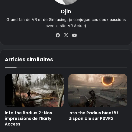
Djin
Grand fan de VR et de Simracing, je conjugue ces deux passions
avec le site VR Actu :)
Fa
X
Yo
ce
uT
bo
ub
ok
e
Articles similaires
Into the Radius 2 : Nos
Into the Radius bientôt
impressions de l’Early
disponible sur PSVR2
Access