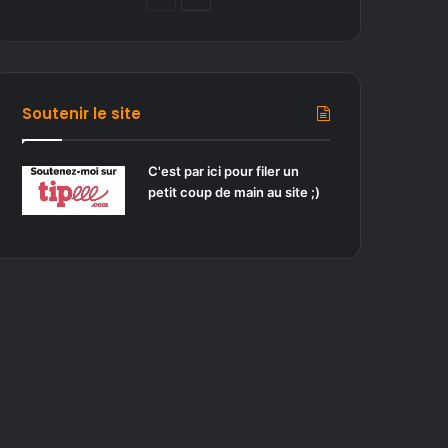
a
a
g
g
e
e
p
s
Soutenir le site
r
u
é
i
C'est par ici pour filer un
petit coup de main au site ;)
c
v
é
a
d
n
e
t
n
e
t
e