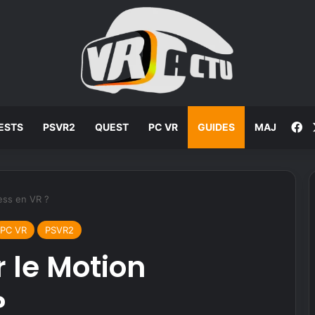
F
ESTS
PSVR2
QUEST
PC VR
GUIDES
MAJ
ess en VR ?
PC VR
PSVR2
 le Motion
?