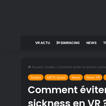
VR ACTU
SIMRACING
NEWS
T
Accueil
/
Guides
/
Comment éviter le Motion sickn
Guides
META Quest
News
News VR
Comment éviter
sickness en VR 