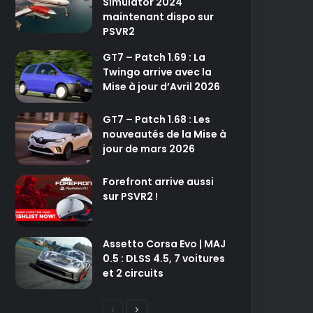
Simulator 2024
maintenant dispo sur
PSVR2
GT7 – Patch 1.69 : La
Twingo arrive avec la
Mise à jour d’Avril 2026
GT7 – Patch 1.68 : Les
nouveautés de la Mise à
jour de mars 2026
Forefront arrive aussi
sur PSVR2 !
Assetto Corsa Evo | MAJ
0.5 : DLSS 4.5, 7 voitures
et 2 circuits
P
P