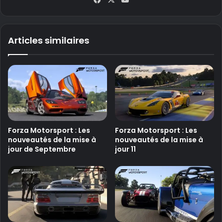
ce
uT
bo
ub
ok
e
Articles similaires
Forza Motorsport : Les
Forza Motorsport : Les
nouveautés de la mise à
nouveautés de la mise à
jour de Septembre
jour 11