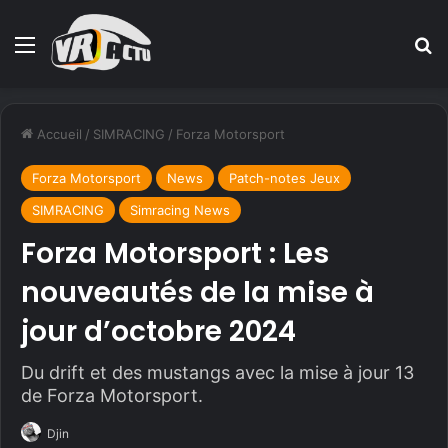
Menu
R
Accueil
/
SIMRACING
/
Forza Motorsport
Forza Motorsport
News
Patch-notes Jeux
SIMRACING
Simracing News
Forza Motorsport : Les
nouveautés de la mise à
jour d’octobre 2024
Du drift et des mustangs avec la mise à jour 13
de Forza Motorsport.
Djin