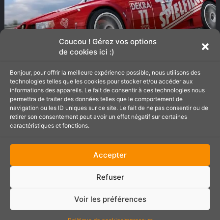
o
n
o
o
m
u
:
v
Coucou ! Gérez vos options
T
e
de cookies ici :)
o
l
Raceroom : Tous les détails de
u
l
Bonjour, pour offrir la meilleure expérience possible, nous utilisons des
la mise à jour d’octobre
s
e
technologies telles que les cookies pour stocker et/ou accéder aux
l
î
informations des appareils. Le fait de consentir à ces technologies nous
e
l
permettra de traiter des données telles que le comportement de
s
navigation ou les ID uniques sur ce site. Le fait de ne pas consentir ou de
e
F
retirer son consentement peut avoir un effet négatif sur certaines
d
d
o
caractéristiques et fonctions.
é
i
r
t
s
z
a
p
Accepter
a
i
o
M
l
n
Refuser
o
s
i
t
d
b
o
Voir les préférences
e
l
Forza Motorsport : Les
r
l
e
s