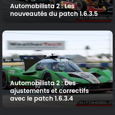
s
a
Automobilista 2 : Les
t
M
nouveautés du patch 1.6.3.5
a
A
2
J
:
d
L
e
A
e
M
u
s
a
t
n
i
o
o
2
m
u
0
o
v
2
b
e
5
i
a
l
u
Automobilista 2 : Des
i
t
s
é
ajustements et correctifs
t
s
avec le patch 1.6.3.4
a
d
2
u
:
p
D