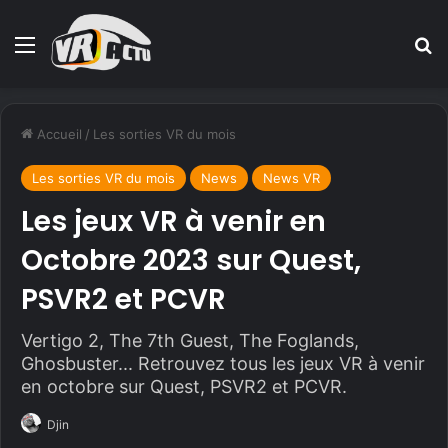
Menu
R
Accueil
/
Les sorties VR du mois
Les sorties VR du mois
News
News VR
Les jeux VR à venir en
Octobre 2023 sur Quest,
PSVR2 et PCVR
Vertigo 2, The 7th Guest, The Foglands,
Ghosbuster... Retrouvez tous les jeux VR à venir
en octobre sur Quest, PSVR2 et PCVR.
Djin