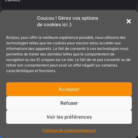
Coucou ! Gérez vos options
Articles récents
de cookies ici :)
Bonjour, pour offrir la meilleure expérience possible, nous utilisons des
GT7 – Patch 1.70 : Cinq Hypercars avec
technologies telles que les cookies pour stocker et/ou accéder aux
la Mise à jour de juin 2026
informations des appareils. Le fait de consentir à ces technologies nous
permettra de traiter des données telles que le comportement de
navigation ou les ID uniques sur ce site. Le fait de ne pas consentir ou de
retirer son consentement peut avoir un effet négatif sur certaines
Microsoft Flight Simulator 2024
caractéristiques et fonctions.
maintenant dispo sur PSVR2
Accepter
GT7 – Patch 1.69 : La Twingo arrive avec
la Mise à jour d’Avril 2026
Refuser
Voir les préférences
GT7 – Patch 1.68 : Les nouveautés de la
Mise à jour de mars 2026
Politique de cookies
Impressum