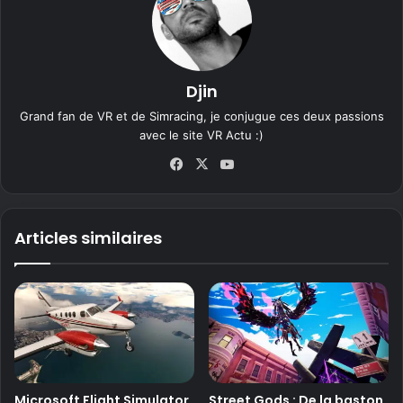
Djin
Grand fan de VR et de Simracing, je conjugue ces deux passions
avec le site VR Actu :)
Fa
X
Yo
ce
uT
bo
ub
ok
e
Articles similaires
Microsoft Flight Simulator
Street Gods : De la baston