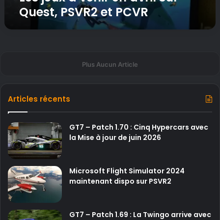
R
Quest, PSVR2 et PCVR
l
2
s
e
u
t
r
P
Q
C
u
V
Plus Aucun Article
e
R
s
t
Articles récents
,
P
S
GT7 – Patch 1.70 : Cinq Hypercars avec
V
la Mise à jour de juin 2026
R
2
e
Microsoft Flight Simulator 2024
t
maintenant dispo sur PSVR2
P
C
V
GT7 – Patch 1.69 : La Twingo arrive avec
R