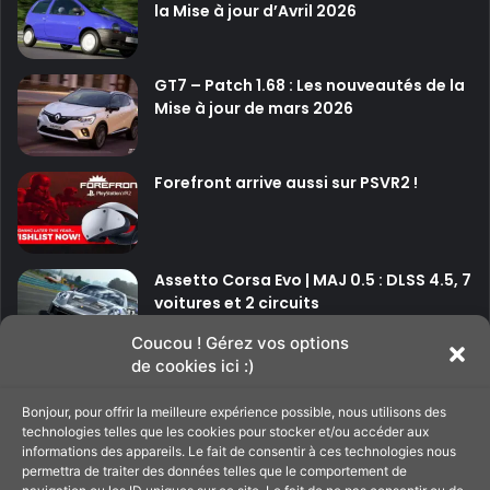
la Mise à jour d’Avril 2026
GT7 – Patch 1.68 : Les nouveautés de la
Mise à jour de mars 2026
Forefront arrive aussi sur PSVR2 !
Assetto Corsa Evo | MAJ 0.5 : DLSS 4.5, 7
voitures et 2 circuits
Coucou ! Gérez vos options
de cookies ici :)
P
P
Bonjour, pour offrir la meilleure expérience possible, nous utilisons des
a
a
technologies telles que les cookies pour stocker et/ou accéder aux
g
g
informations des appareils. Le fait de consentir à ces technologies nous
Soutenir le site
permettra de traiter des données telles que le comportement de
e
e