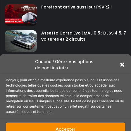
Forefront arrive aussi sur PSVR2 !
Assetto Corsa Evo | MAJ 0.5 : DLSS 4.5, 7
voitures et 2 circuits
P
P
Coucou ! Gérez vos options
de cookies ici :)
a
a
g
g
Bonjour, pour offrir la meilleure expérience possible, nous utilisons des
Soutenir le site
technologies telles que les cookies pour stocker et/ou accéder aux
e
e
informations des appareils. Le fait de consentir à ces technologies nous
p
s
permettra de traiter des données telles que le comportement de
navigation ou les ID uniques sur ce site. Le fait de ne pas consentir ou de
C'est par ici pour filer un petit coup de main au
r
u
retirer son consentement peut avoir un effet négatif sur certaines
site ;)
é
i
caractéristiques et fonctions.
c
v
é
a
Accepter