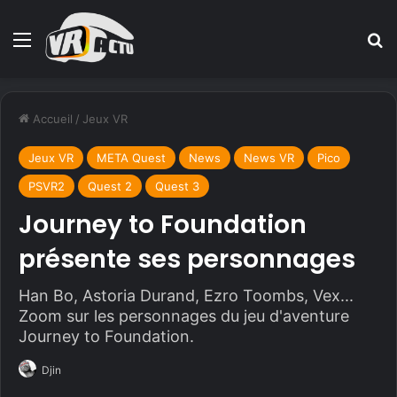
Menu
R
Accueil
/
Jeux VR
Jeux VR
META Quest
News
News VR
Pico
PSVR2
Quest 2
Quest 3
Journey to Foundation
présente ses personnages
Han Bo, Astoria Durand, Ezro Toombs, Vex...
Zoom sur les personnages du jeu d'aventure
Journey to Foundation.
Djin