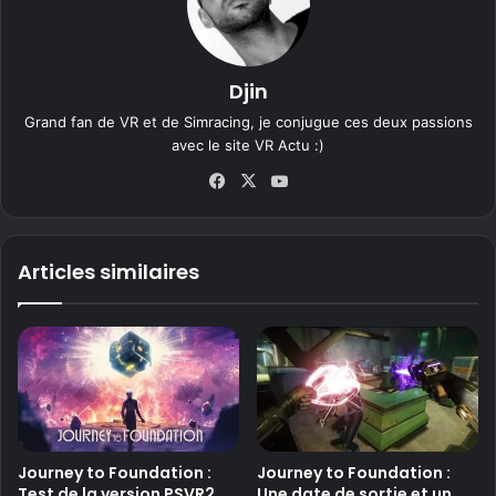
Djin
Grand fan de VR et de Simracing, je conjugue ces deux passions
avec le site VR Actu :)
Fa
X
Yo
ce
uT
bo
ub
ok
e
Articles similaires
Journey to Foundation :
Journey to Foundation :
Test de la version PSVR2
Une date de sortie et un