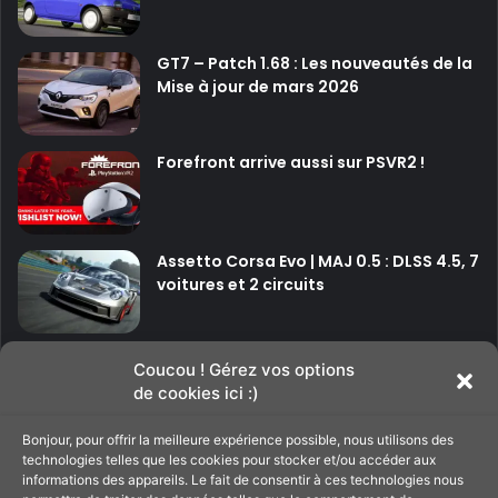
GT7 – Patch 1.68 : Les nouveautés de la
Mise à jour de mars 2026
Forefront arrive aussi sur PSVR2 !
Assetto Corsa Evo | MAJ 0.5 : DLSS 4.5, 7
voitures et 2 circuits
P
P
Coucou ! Gérez vos options
de cookies ici :)
a
a
g
g
Bonjour, pour offrir la meilleure expérience possible, nous utilisons des
Soutenir le site
technologies telles que les cookies pour stocker et/ou accéder aux
e
e
informations des appareils. Le fait de consentir à ces technologies nous
p
s