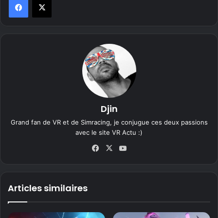
Djin
Grand fan de VR et de Simracing, je conjugue ces deux passions
avec le site VR Actu :)
Fa
X
Yo
ce
uT
bo
ub
ok
e
Articles similaires