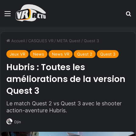
Menu
R
Accueil
/
CASQUES VR
/
META Quest
/
Quest 3
Jeux VR
News
News VR
Quest 2
Quest 3
Hubris : Toutes les
améliorations de la version
Quest 3
Le match Quest 2 vs Quest 3 avec le shooter
action-aventure Hubris.
Djin