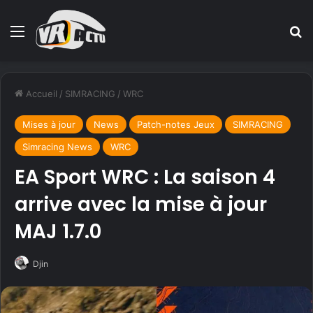
Menu
R
Accueil
/
SIMRACING
/
WRC
Mises à jour
News
Patch-notes Jeux
SIMRACING
Simracing News
WRC
EA Sport WRC : La saison 4
arrive avec la mise à jour
MAJ 1.7.0
Djin