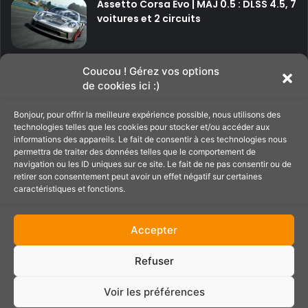
Assetto Corsa Evo | MAJ 0.5 : DLSS 4.5, 7
voitures et 2 circuits
P
P
Coucou ! Gérez vos options
de cookies ici :)
a
a
g
g
Bonjour, pour offrir la meilleure expérience possible, nous utilisons des
Soutenir le site
technologies telles que les cookies pour stocker et/ou accéder aux
e
e
informations des appareils. Le fait de consentir à ces technologies nous
p
s
permettra de traiter des données telles que le comportement de
navigation ou les ID uniques sur ce site. Le fait de ne pas consentir ou de
C'est par ici pour filer un petit coup de main au
r
u
retirer son consentement peut avoir un effet négatif sur certaines
site ;)
é
i
caractéristiques et fonctions.
c
v
é
a
Accepter
d
n
Refuser
e
t
Partenaires :
PressePlay.fr
n
e
Contact
Conditions générales
Politique de cookies (UE)
Voir les préférences
t