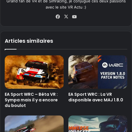
Grand fan de VR et de Simracing, je conjugue ces deux passions
avec le site VR Actu :)
Fa
X
Yo
ce
uT
bo
ub
ok
e
Articles similaires
EA Sport WRC – Bêta VR :
EA Sport WRC : La VR
Sympa mais il y a encore
disponible avec MAJ 1.8.0
du boulot