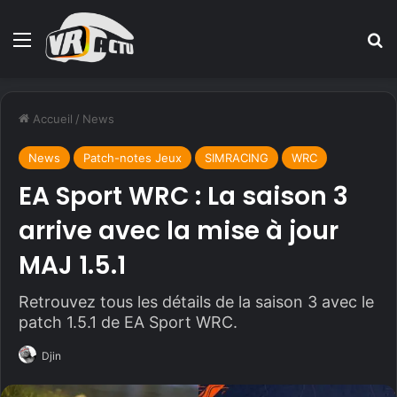
Menu
R
Accueil
/
News
News
Patch-notes Jeux
SIMRACING
WRC
EA Sport WRC : La saison 3
arrive avec la mise à jour
MAJ 1.5.1
Retrouvez tous les détails de la saison 3 avec le
patch 1.5.1 de EA Sport WRC.
Djin