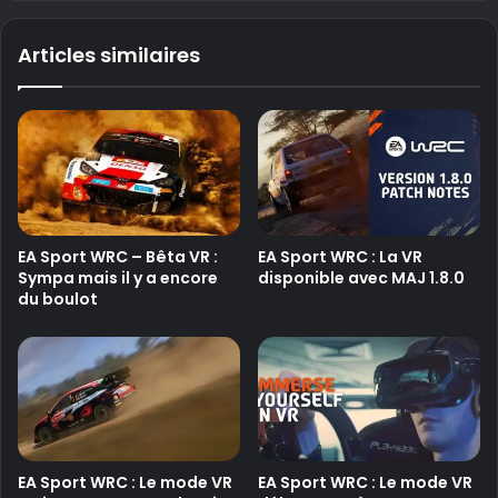
bo
ub
ok
e
Articles similaires
EA Sport WRC – Bêta VR :
EA Sport WRC : La VR
Sympa mais il y a encore
disponible avec MAJ 1.8.0
du boulot
EA Sport WRC : Le mode VR
EA Sport WRC : Le mode VR