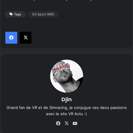
Tags
EA Sport WRC
Djin
Grand fan de VR et de Simracing, je conjugue ces deux passions
avec le site VR Actu :)
Fa
X
Yo
ce
uT