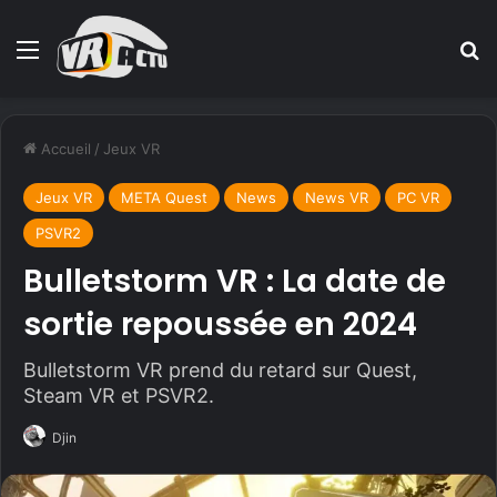
Menu
R
Accueil
/
Jeux VR
Jeux VR
META Quest
News
News VR
PC VR
PSVR2
Bulletstorm VR : La date de
sortie repoussée en 2024
Bulletstorm VR prend du retard sur Quest,
Steam VR et PSVR2.
Djin