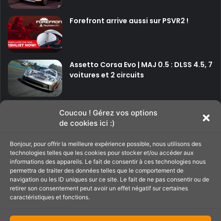
Forefront arrive aussi sur PSVR2 !
Assetto Corsa Evo | MAJ 0.5 : DLSS 4.5, 7
voitures et 2 circuits
P
P
Coucou ! Gérez vos options
de cookies ici :)
a
a
g
g
Bonjour, pour offrir la meilleure expérience possible, nous utilisons des
Soutenir le site
e
e
technologies telles que les cookies pour stocker et/ou accéder aux
informations des appareils. Le fait de consentir à ces technologies nous
p
s
permettra de traiter des données telles que le comportement de
navigation ou les ID uniques sur ce site. Le fait de ne pas consentir ou de
C'est par ici pour filer un petit coup de main au
r
u
retirer son consentement peut avoir un effet négatif sur certaines
site ;)
é
i
caractéristiques et fonctions.
c
v