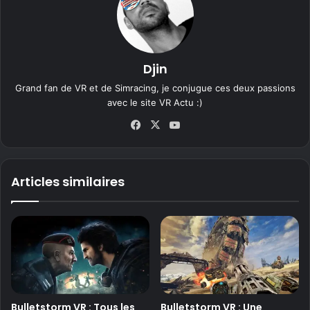
Djin
Grand fan de VR et de Simracing, je conjugue ces deux passions
avec le site VR Actu :)
Fa
X
Yo
ce
uT
bo
ub
ok
e
Articles similaires
Bulletstorm VR : Tous les
Bulletstorm VR : Une