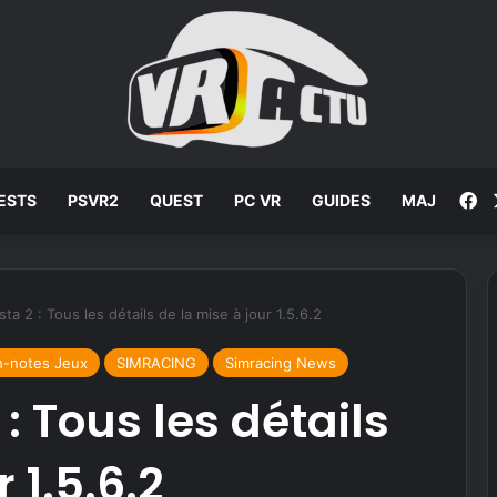
F
ESTS
PSVR2
QUEST
PC VR
GUIDES
MAJ
ta 2 : Tous les détails de la mise à jour 1.5.6.2
h-notes Jeux
SIMRACING
Simracing News
: Tous les détails
 1.5.6.2