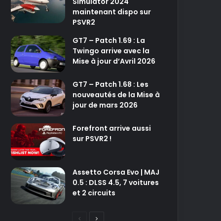
Simulator 2024
maintenant dispo sur
PSVR2
GT7 – Patch 1.69 : La
Twingo arrive avec la
Mise à jour d’Avril 2026
GT7 – Patch 1.68 : Les
nouveautés de la Mise à
jour de mars 2026
Forefront arrive aussi
sur PSVR2 !
Assetto Corsa Evo | MAJ
0.5 : DLSS 4.5, 7 voitures
et 2 circuits
P
P