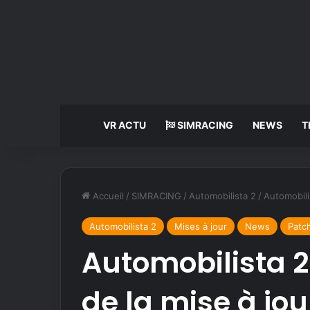
VR ACTU
SIMRACING
NEWS
T
Accueil
/
SIMRACING
/
Automobilista 2
/
Automobilis
Automobilista 2
Mises à jour
News
Patc
Automobilista 2 
de la mise à jour