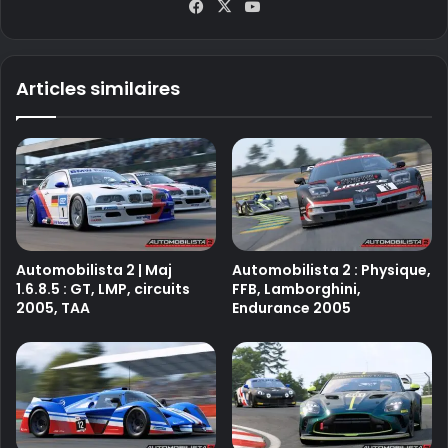
Fa
X
Yo
ce
uT
bo
ub
ok
e
Articles similaires
Automobilista 2 | Maj
Automobilista 2 : Physique,
1.6.8.5 : GT, LMP, circuits
FFB, Lamborghini,
2005, TAA
Endurance 2005