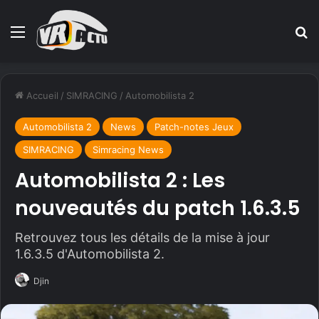
Menu
R
Accueil
/
SIMRACING
/
Automobilista 2
Automobilista 2
News
Patch-notes Jeux
SIMRACING
Simracing News
Automobilista 2 : Les
nouveautés du patch 1.6.3.5
Retrouvez tous les détails de la mise à jour
1.6.3.5 d'Automobilista 2.
Djin