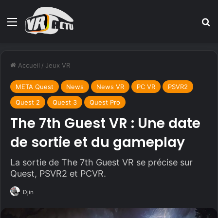
Menu
R
Accueil
/
Jeux VR
META Quest
News
News VR
PC VR
PSVR2
Quest 2
Quest 3
Quest Pro
The 7th Guest VR : Une date
de sortie et du gameplay
La sortie de The 7th Guest VR se précise sur
Quest, PSVR2 et PCVR.
Djin