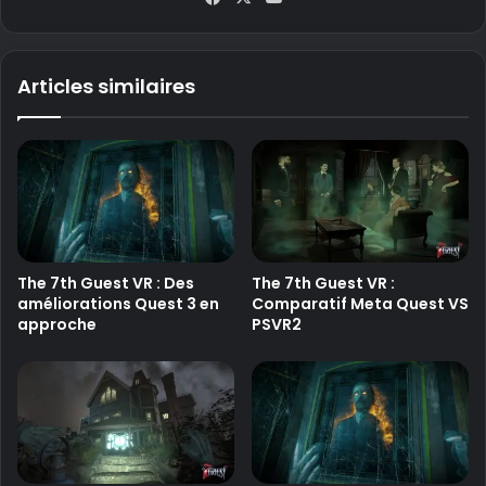
ce
uT
bo
ub
ok
e
Articles similaires
The 7th Guest VR : Des
The 7th Guest VR :
améliorations Quest 3 en
Comparatif Meta Quest VS
approche
PSVR2