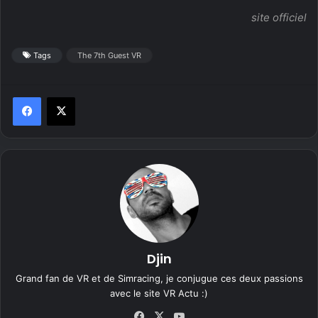
site officiel
Tags
The 7th Guest VR
Djin
Grand fan de VR et de Simracing, je conjugue ces deux passions
avec le site VR Actu :)
Fa
X
Yo