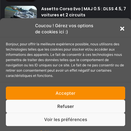
Assetto Corsa Evo | MAJ 0.5 : DLSS 4.5, 7
voitures et 2 circuits
Coucou ! Gérez vos options
de cookies ici :)
P
P
Bonjour, pour offrir la meilleure expérience possible, nous utilisons des
a
a
technologies telles que les cookies pour stocker et/ou accéder aux
g
g
informations des appareils. Le fait de consentir à ces technologies nous
Soutenir le site
permettra de traiter des données telles que le comportement de
e
e
navigation ou les ID uniques sur ce site. Le fait de ne pas consentir ou de
p
s
retirer son consentement peut avoir un effet négatif sur certaines
caractéristiques et fonctions.
C'est par ici pour filer un petit coup de main au
r
u
site ;)
é
i
Accepter
c
v
é
a
Refuser
d
n
e
t
Voir les préférences
Partenaires :
PressePlay.fr
n
e
Contact
Conditions générales
Politique de cookies (UE)