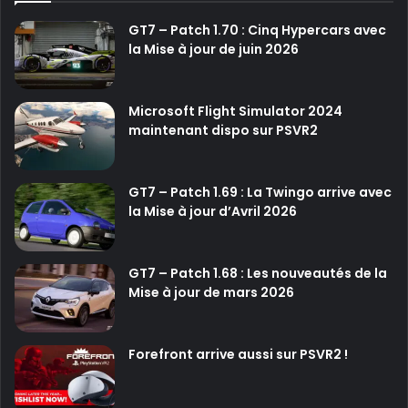
u
p
GT7 – Patch 1.70 : Cinq Hypercars avec
r
la Mise à jour de juin 2026
o
c
h
Microsoft Flight Simulator 2024
a
maintenant dispo sur PSVR2
i
n
S
GT7 – Patch 1.69 : La Twingo arrive avec
t
la Mise à jour d’Avril 2026
a
t
e
GT7 – Patch 1.68 : Les nouveautés de la
o
Mise à jour de mars 2026
f
P
l
a
Forefront arrive aussi sur PSVR2 !
y
?