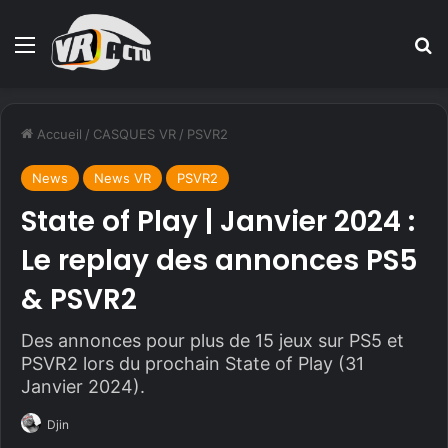
Menu
R
Accueil
/
CASQUES VR
/
PSVR2
News
News VR
PSVR2
State of Play | Janvier 2024 :
Le replay des annonces PS5
& PSVR2
Des annonces pour plus de 15 jeux sur PS5 et
PSVR2 lors du prochain State of Play (31
Janvier 2024).
Djin