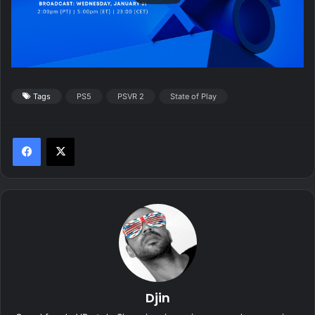
Tags
PS5
PSVR 2
State of Play
Djin