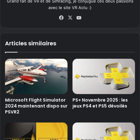
Grand fan de VR et de Simracing, je conjugue ces deux passions
avec le site VR Actu :)
Fa
X
Yo
ce
uT
bo
ub
ok
e
Articles similaires
Microsoft Flight Simulator
PS+ Novembre 2025 : les
2024 maintenant dispo sur
jeux PS4 et PS5 dévoilés
PSVR2