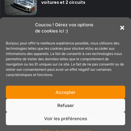
voitures et 2 circuits
P
P
Coucou ! Gérez vos options
de cookies ici :)
a
a
g
g
Bonjour, pour offrir la meilleure expérience possible, nous utilisons des
Soutenir le site
technologies telles que les cookies pour stocker et/ou accéder aux
e
e
informations des appareils. Le fait de consentir à ces technologies nous
p
s
permettra de traiter des données telles que le comportement de
navigation ou les ID uniques sur ce site. Le fait de ne pas consentir ou de
C'est par ici pour filer un petit coup de main au
r
u
retirer son consentement peut avoir un effet négatif sur certaines
site ;)
é
i
caractéristiques et fonctions.
c
v
é
a
Accepter
d
n
Refuser
e
t
Partenaires :
PressePlay.fr
n
e
Contact
Conditions générales
Politique de cookies (UE)
Voir les préférences
t
e