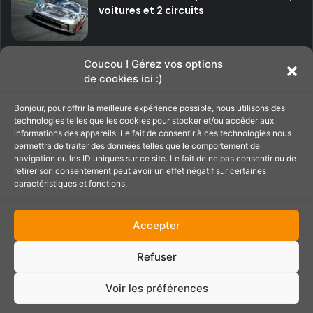
voitures et 2 circuits
P
P
Coucou ! Gérez vos options
de cookies ici :)
a
a
g
g
Bonjour, pour offrir la meilleure expérience possible, nous utilisons des
Soutenir le site
e
e
technologies telles que les cookies pour stocker et/ou accéder aux
informations des appareils. Le fait de consentir à ces technologies nous
p
s
permettra de traiter des données telles que le comportement de
navigation ou les ID uniques sur ce site. Le fait de ne pas consentir ou de
C'est par ici pour filer un petit coup de main au
r
u
retirer son consentement peut avoir un effet négatif sur certaines
site ;)
é
i
caractéristiques et fonctions.
c
v
é
a
Accepter
d
n
Refuser
e
t
Partenaires :
PressePlay.fr
n
e
Contact
Conditions générales
Politique de cookies (UE)
Voir les préférences
t