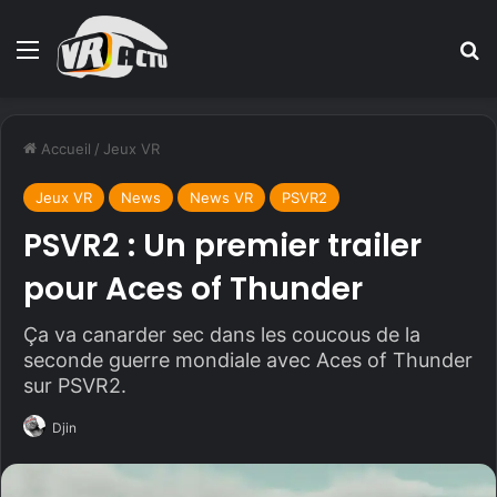
Menu
R
Accueil
/
Jeux VR
Jeux VR
News
News VR
PSVR2
PSVR2 : Un premier trailer
pour Aces of Thunder
Ça va canarder sec dans les coucous de la
seconde guerre mondiale avec Aces of Thunder
sur PSVR2.
Djin