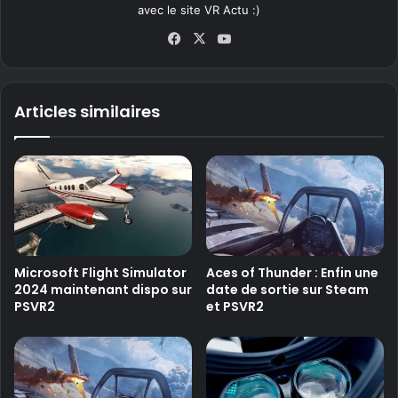
avec le site VR Actu :)
Fa
X
Yo
ce
uT
bo
ub
ok
e
Articles similaires
Microsoft Flight Simulator
Aces of Thunder : Enfin une
2024 maintenant dispo sur
date de sortie sur Steam
PSVR2
et PSVR2