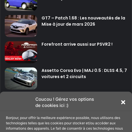
GT7 – Patch 1.68 : Les nouveautés de la
Mise à jour de mars 2026
Forefront arrive aussi sur PSVR2 !
Assetto Corsa Evo | MAJ 0.5 : DLSS 4.5, 7
voitures et 2 circuits
P
P
Coucou ! Gérez vos options
de cookies ici :)
a
a
g
g
Bonjour, pour offrir la meilleure expérience possible, nous utilisons des
Soutenir le site
e
e
technologies telles que les cookies pour stocker et/ou accéder aux
informations des appareils. Le fait de consentir à ces technologies nous
p
s