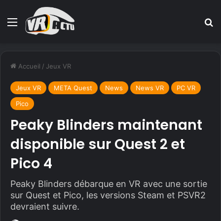
Menu
R
Accueil
/
Jeux VR
Jeux VR
META Quest
News
News VR
PC VR
Pico
Peaky Blinders maintenant
disponible sur Quest 2 et
Pico 4
Peaky Blinders débarque en VR avec une sortie
sur Quest et Pico, les versions Steam et PSVR2
devraient suivre.