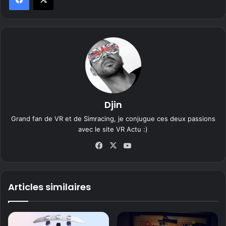
Djin
Grand fan de VR et de Simracing, je conjugue ces deux passions
avec le site VR Actu :)
Fa
X
Yo
ce
uT
bo
ub
ok
e
Articles similaires