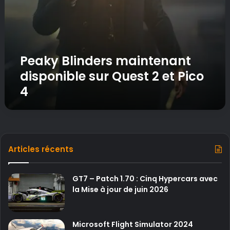
r
m
s
d
m
é
a
b
i
a
n
Peaky Blinders maintenant
r
t
q
disponible sur Quest 2 et Pico
e
u
4
n
e
a
s
n
u
t
r
d
P
i
S
Articles récents
s
V
p
R
o
GT7 – Patch 1.70 : Cinq Hypercars avec
2
n
la Mise à jour de juin 2026
e
i
t
b
S
l
t
Microsoft Flight Simulator 2024
e