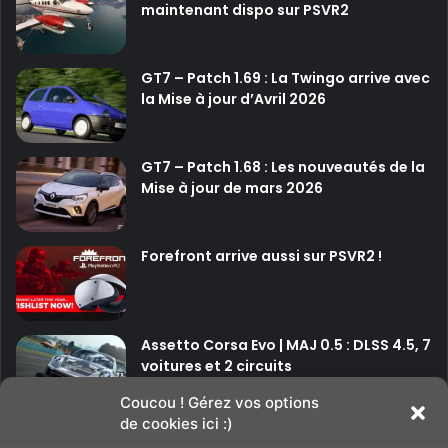
e
maintenant dispo sur PSVR2
s
a
u
m
r
V
GT7 – Patch 1.69 : La Twingo arrive avec
Q
R
la Mise à jour d’Avril 2026
u
e
s
GT7 – Patch 1.68 : Les nouveautés de la
t
Mise à jour de mars 2026
2
e
t
P
Forefront arrive aussi sur PSVR2 !
i
c
o
4
Assetto Corsa Evo | MAJ 0.5 : DLSS 4.5, 7
voitures et 2 circuits
Coucou ! Gérez vos options
de cookies ici :)
P
P