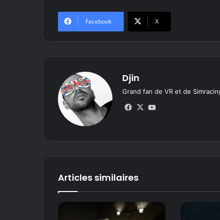
Facebook
X
Djin
Grand fan de VR et de Simracing
Fa
X
Yo
ce
uT
bo
ub
ok
e
Articles similaires