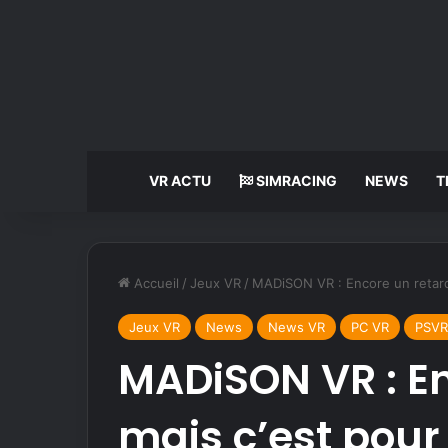
VR ACTU
SIMRACING
NEWS
T
Accueil
/
Jeux VR
/
MADiSON VR : Encore un retard
Jeux VR
News
News VR
PC VR
PSVR
MADiSON VR : En
mais c’est pour