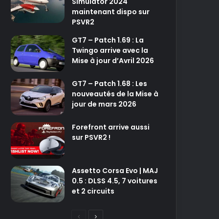
Simulator 2024
maintenant dispo sur
PSVR2
GT7 – Patch 1.69 : La
Twingo arrive avec la
Mise à jour d’Avril 2026
GT7 – Patch 1.68 : Les
nouveautés de la Mise à
jour de mars 2026
Forefront arrive aussi
sur PSVR2 !
Assetto Corsa Evo | MAJ
0.5 : DLSS 4.5, 7 voitures
et 2 circuits
P
P