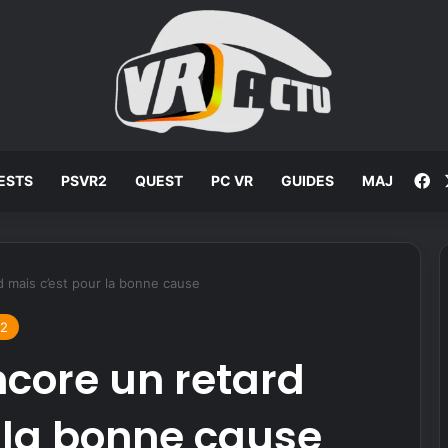
F
ESTS
PSVR2
QUEST
PC VR
GUIDES
MAJ
 mais c’est pour la bonne cause
2
core un retard
 la bonne cause