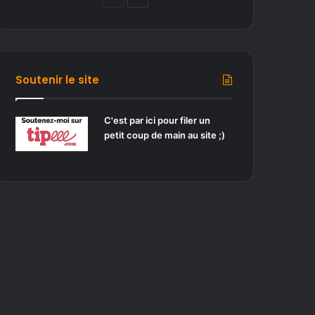
a
a
g
g
e
e
p
s
Soutenir le site
r
u
é
i
C'est par ici pour filer un
petit coup de main au site ;)
c
v
é
a
d
n
e
t
n
e
t
e