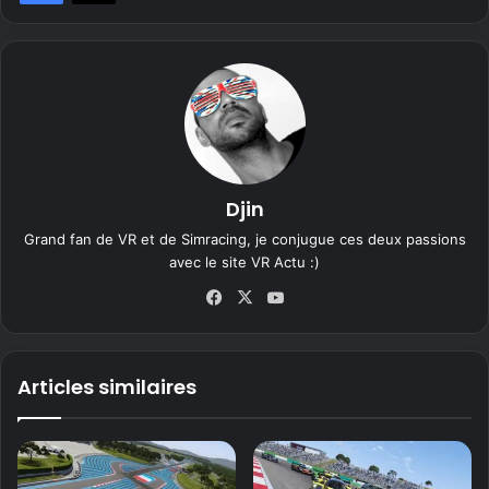
Djin
Grand fan de VR et de Simracing, je conjugue ces deux passions
avec le site VR Actu :)
Fa
X
Yo
ce
uT
bo
ub
ok
e
Articles similaires