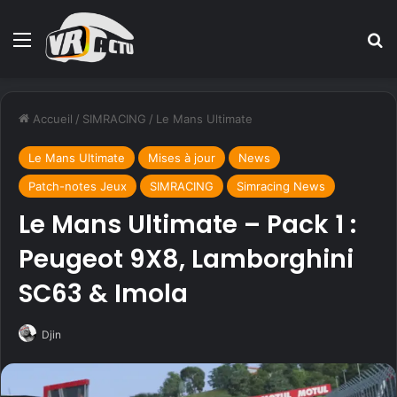
Menu
R
Accueil
/
SIMRACING
/
Le Mans Ultimate
Le Mans Ultimate
Mises à jour
News
Patch-notes Jeux
SIMRACING
Simracing News
Le Mans Ultimate – Pack 1 :
Peugeot 9X8, Lamborghini
SC63 & Imola
Djin