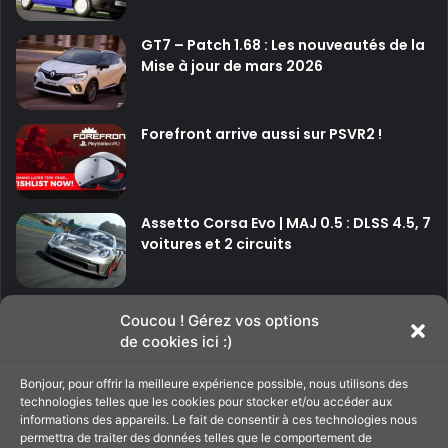
GT7 – Patch 1.68 : Les nouveautés de la
Mise à jour de mars 2026
Forefront arrive aussi sur PSVR2 !
Assetto Corsa Evo | MAJ 0.5 : DLSS 4.5, 7
voitures et 2 circuits
P
P
Coucou ! Gérez vos options
de cookies ici :)
a
a
g
g
Bonjour, pour offrir la meilleure expérience possible, nous utilisons des
Soutenir le site
e
e
technologies telles que les cookies pour stocker et/ou accéder aux
informations des appareils. Le fait de consentir à ces technologies nous
p
s
permettra de traiter des données telles que le comportement de