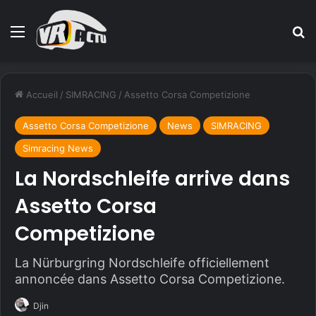
Menu
R
Accueil
/
SIMRACING
/
Assetto Corsa Competizione
Assetto Corsa Competizione
News
SIMRACING
Simracing News
La Nordschleife arrive dans
Assetto Corsa
Competizione
La Nürburgring Nordschleife officiellement
annoncée dans Assetto Corsa Competizione.
Djin