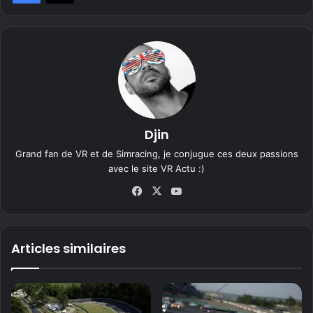
Djin
Grand fan de VR et de Simracing, je conjugue ces deux passions
avec le site VR Actu :)
Fa
X
Yo
ce
uT
bo
ub
ok
e
Articles similaires