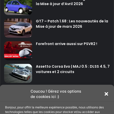
la Mise à jour d’Avril 2026
GT7 – Patch 1.68 : Les nouveautés de la
Mise à jour de mars 2026
Forefront arrive aussi sur PSVR2 !
Assetto Corsa Evo | MAJ 0.5 : DLSS 4.5, 7
voitures et 2 circuits
P
P
Coucou ! Gérez vos options
de cookies ici :)
a
a
g
g
Bonjour, pour offrir la meilleure expérience possible, nous utilisons des
Soutenir le site
technologies telles que les cookies pour stocker et/ou accéder aux
e
e