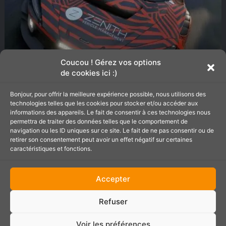
s
e
.
a
s
9
C
d
.
o
é
5
m
t
p
a
Coucou ! Gérez vos options
e
Assetto Corsa Competizione :
i
de cookies ici :)
t
l
La McLaren 720S GT3 Evo
i
s
Bonjour, pour offrir la meilleure expérience possible, nous utilisons des
offerte avec la MAJ 1.9.3
z
d
technologies telles que les cookies pour stocker et/ou accéder aux
i
e
informations des appareils. Le fait de consentir à ces technologies nous
o
l
permettra de traiter des données telles que le comportement de
n
navigation ou les ID uniques sur ce site. Le fait de ne pas consentir ou de
a
A
e
retirer son consentement peut avoir un effet négatif sur certaines
m
s
caractéristiques et fonctions.
:
i
s
L
s
e
a
e
Accepter
t
M
à
t
c
j
Refuser
o
L
o
C
a
u
o
Voir les préférences
r