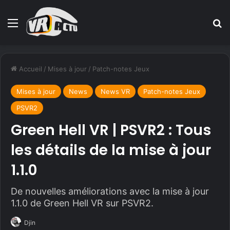
Menu
R
Accueil
/
Mises à jour
/
Patch-notes Jeux
Mises à jour
News
News VR
Patch-notes Jeux
PSVR2
Green Hell VR | PSVR2 : Tous
les détails de la mise à jour
1.1.0
De nouvelles améliorations avec la mise à jour
1.1.0 de Green Hell VR sur PSVR2.
Djin