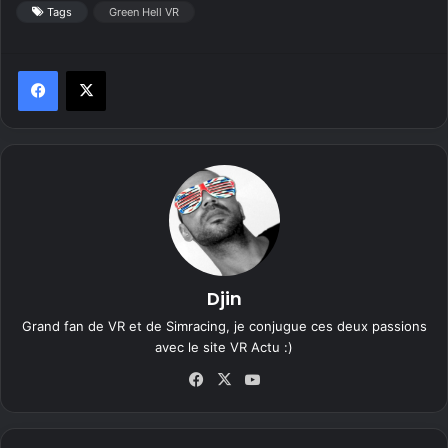
Tags
Green Hell VR
Djin
Grand fan de VR et de Simracing, je conjugue ces deux passions
avec le site VR Actu :)
Fa
X
Yo
ce
uT
bo
ub