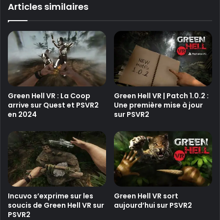
ok
e
Articles similaires
Green Hell VR : La Coop
Green Hell VR | Patch 1.0.2 :
arrive sur Quest et PSVR2
Une première mise à jour
en 2024
sur PSVR2
Incuvo s’exprime sur les
Green Hell VR sort
soucis de Green Hell VR sur
aujourd’hui sur PSVR2
PSVR2