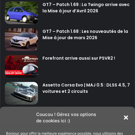
GT7 – Patch 1.69 : La Twingo arrive avec
la Mise à jour d’Avril 2026
GT7 – Patch 1.68 : Les nouveautés de la
Mise à jour de mars 2026
Forefront arrive aussi sur PSVR2 !
Assetto Corsa Evo | MAJ 0.5 : DLSS 4.5, 7
voitures et 2 circuits
P
P
Coucou ! Gérez vos options
de cookies ici :)
a
a
g
g
Bonjour, pour offrir la meilleure expérience possible, nous utilisons des