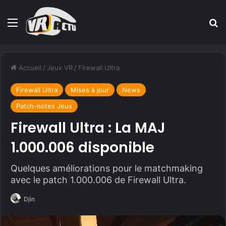
Menu
R
Accueil
/
Jeux VR
/
Firewall Ultra
Firewall Ultra
Mises à jour
News
Patch-notes Jeux
Firewall Ultra : La MAJ
1.000.006 disponible
Quelques améliorations pour le matchmaking
avec le patch 1.000.006 de Firewall Ultra.
Djin