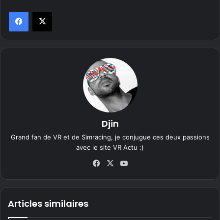
Djin
Grand fan de VR et de Simracing, je conjugue ces deux passions
avec le site VR Actu :)
Fa
X
Yo
ce
uT
bo
ub
ok
e
Articles similaires