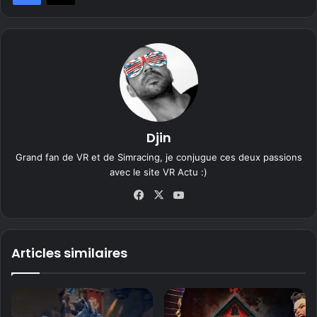
Djin
Grand fan de VR et de Simracing, je conjugue ces deux passions
avec le site VR Actu :)
Fa
X
Yo
ce
uT
bo
ub
ok
e
Articles similaires