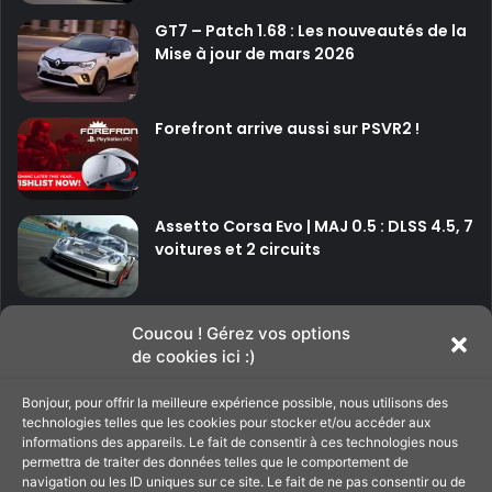
GT7 – Patch 1.68 : Les nouveautés de la
Mise à jour de mars 2026
Forefront arrive aussi sur PSVR2 !
Assetto Corsa Evo | MAJ 0.5 : DLSS 4.5, 7
voitures et 2 circuits
P
P
Coucou ! Gérez vos options
de cookies ici :)
a
a
g
g
Bonjour, pour offrir la meilleure expérience possible, nous utilisons des
Soutenir le site
technologies telles que les cookies pour stocker et/ou accéder aux
e
e
informations des appareils. Le fait de consentir à ces technologies nous
p
s
permettra de traiter des données telles que le comportement de
navigation ou les ID uniques sur ce site. Le fait de ne pas consentir ou de
C'est par ici pour filer un petit coup de main au
r
u