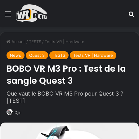
Menu
R
Accueil
/
TESTS
/
Tests VR | Hardware
News
Quest 3
TESTS
Tests VR | Hardware
BOBO VR M3 Pro : Test de la
sangle Quest 3
Que vaut le BOBO VR M3 Pro pour Quest 3 ?
[TEST]
Djin