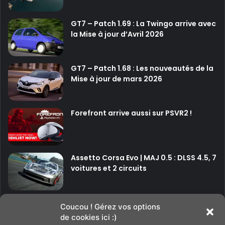
GT7 – Patch 1.69 : La Twingo arrive avec
la Mise à jour d’Avril 2026
GT7 – Patch 1.68 : Les nouveautés de la
Mise à jour de mars 2026
Forefront arrive aussi sur PSVR2 !
Assetto Corsa Evo | MAJ 0.5 : DLSS 4.5, 7
voitures et 2 circuits
P
P
Coucou ! Gérez vos options
de cookies ici :)
a
a