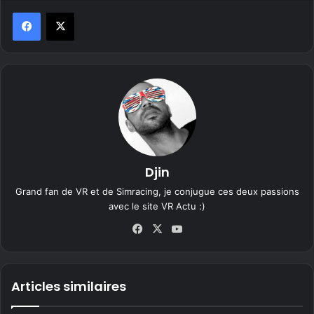
Djin
Grand fan de VR et de Simracing, je conjugue ces deux passions
avec le site VR Actu :)
Fa
X
Yo
ce
uT
bo
ub
ok
e
Articles similaires