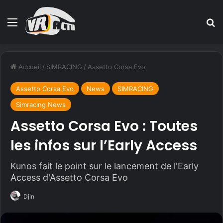
Menu
R
Accueil
/
SIMRACING
/
Assetto Corsa Evo
Assetto Corsa Evo
News
SIMRACING
Simracing News
Assetto Corsa Evo : Toutes
les infos sur l’Early Access
Kunos fait le point sur le lancement de l'Early
Access d'Assetto Corsa Evo
Djin