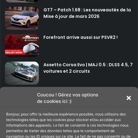
GT7 – Patch 1.68 : Les nouveautés de la
Mise à jour de mars 2026
Forefront arrive aussi sur PSVR2 !
Assetto Corsa Evo | MAJ 0.5 : DLSS 4.5, 7
voitures et 2 circuits
P
P
Coucou ! Gérez vos options
de cookies ici :)
a
a
g
g
Bonjour, pour offrir la meilleure expérience possible, nous utilisons des
Soutenir le site
e
e
technologies telles que les cookies pour stocker et/ou accéder aux
informations des appareils. Le fait de consentir à ces technologies nous
p
s
permettra de traiter des données telles que le comportement de
navigation ou les ID uniques sur ce site. Le fait de ne pas consentir ou de
C'est par ici pour filer un petit coup de main au
r
u