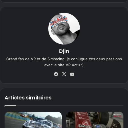
Djin
Grand fan de VR et de Simracing, je conjugue ces deux passions
avec le site VR Actu :)
Fa
X
Yo
ce
uT
bo
ub
ok
e
Articles similaires