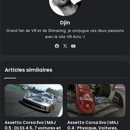
Djin
Grand fan de VR et de Simracing, je conjugue ces deux passions
avec le site VR Actu :)
Fa
X
Yo
ce
uT
bo
ub
ok
e
Articles similaires
Assetto Corsa Evo | MAJ
Assetto Corsa Evo | MAJ
0.5 : DLSS 4.5, 7 voitures et
0.4 : Physique, Voitures,