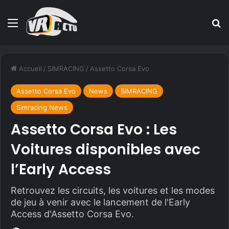
Menu
R
Accueil
/
SIMRACING
/
Assetto Corsa Evo
Assetto Corsa Evo
News
SIMRACING
Simracing News
Assetto Corsa Evo : Les
Voitures disponibles avec
l’Early Access
Retrouvez les circuits, les voitures et les modes
de jeu à venir avec le lancement de l'Early
Access d'Assetto Corsa Evo.