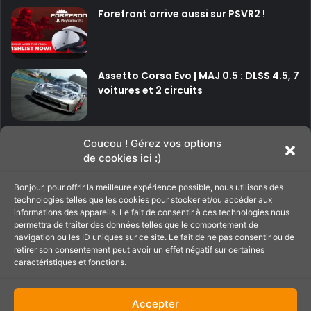
Forefront arrive aussi sur PSVR2 !
Assetto Corsa Evo | MAJ 0.5 : DLSS 4.5, 7
voitures et 2 circuits
P
P
Coucou ! Gérez vos options
de cookies ici :)
a
a
g
g
Bonjour, pour offrir la meilleure expérience possible, nous utilisons des
Soutenir le site
e
e
technologies telles que les cookies pour stocker et/ou accéder aux
informations des appareils. Le fait de consentir à ces technologies nous
p
s
permettra de traiter des données telles que le comportement de
navigation ou les ID uniques sur ce site. Le fait de ne pas consentir ou de
C'est par ici pour filer un petit coup de main au
r
u
retirer son consentement peut avoir un effet négatif sur certaines
site ;)
é
i
caractéristiques et fonctions.
c
v
é
a
Accepter