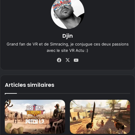
Djin
Grand fan de VR et de Simracing, je conjugue ces deux passions
avec le site VR Actu :)
Fa
X
Yo
ce
uT
bo
ub
ok
e
Articles similaires