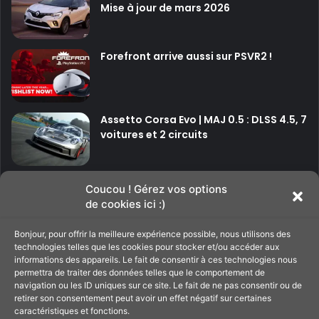
Mise à jour de mars 2026
Forefront arrive aussi sur PSVR2 !
Assetto Corsa Evo | MAJ 0.5 : DLSS 4.5, 7
voitures et 2 circuits
P
P
Coucou ! Gérez vos options
de cookies ici :)
a
a
g
g
Bonjour, pour offrir la meilleure expérience possible, nous utilisons des
Soutenir le site
technologies telles que les cookies pour stocker et/ou accéder aux
e
e
informations des appareils. Le fait de consentir à ces technologies nous
p
s
permettra de traiter des données telles que le comportement de
navigation ou les ID uniques sur ce site. Le fait de ne pas consentir ou de
C'est par ici pour filer un petit coup de main au
r
u
retirer son consentement peut avoir un effet négatif sur certaines
site ;)
é
i
caractéristiques et fonctions.