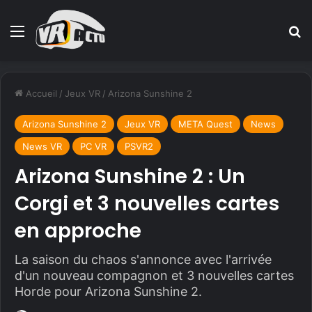
Menu
R
Accueil
/
Jeux VR
/
Arizona Sunshine 2
Arizona Sunshine 2
Jeux VR
META Quest
News
News VR
PC VR
PSVR2
Arizona Sunshine 2 : Un
Corgi et 3 nouvelles cartes
en approche
La saison du chaos s'annonce avec l'arrivée
d'un nouveau compagnon et 3 nouvelles cartes
Horde pour Arizona Sunshine 2.