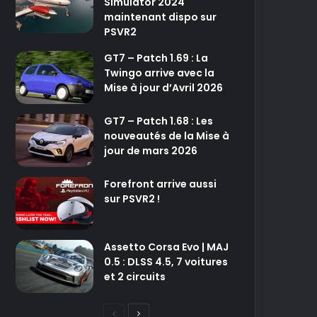
Simulator 2024
maintenant dispo sur
PSVR2
GT7 – Patch 1.69 : La
Twingo arrive avec la
Mise à jour d’Avril 2026
GT7 – Patch 1.68 : Les
nouveautés de la Mise à
jour de mars 2026
Forefront arrive aussi
sur PSVR2 !
Assetto Corsa Evo | MAJ
0.5 : DLSS 4.5, 7 voitures
et 2 circuits
P
P