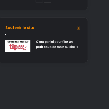
a
a
g
g
e
e
p
s
Soutenir le site
r
u
é
i
C'est par ici pour filer un
petit coup de main au site ;)
c
v
é
a
d
n
e
t
n
e
t
e