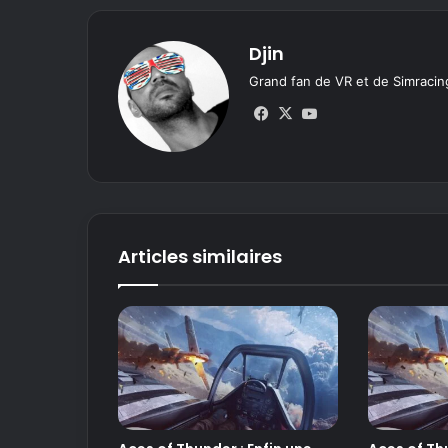
Djin
Grand fan de VR et de Simracing
Fa
X
Yo
ce
uT
bo
ub
ok
e
Articles similaires