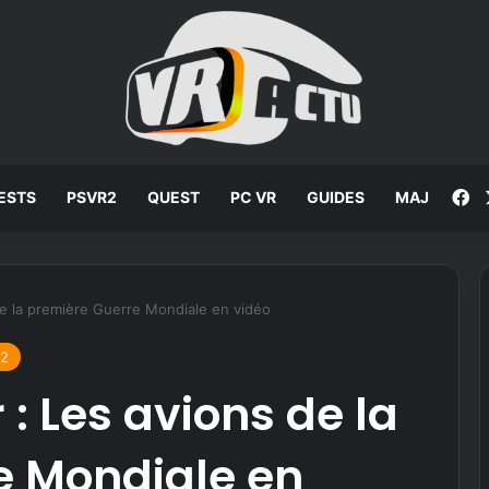
F
ESTS
PSVR2
QUEST
PC VR
GUIDES
MAJ
e la première Guerre Mondiale en vidéo
2
: Les avions de la
e Mondiale en