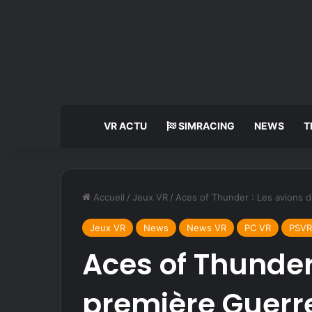
VR ACTU
SIMRACING
NEWS
T
Accueil
/
Jeux VR
/
Aces of Thunder : Les avions d
Jeux VR
News
News VR
PC VR
PSVR
Aces of Thunder 
première Guerr