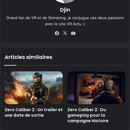
Djin
Grand fan de VR et de Simracing, je conjugue ces deux passions
avec le site VR Actu :)
Fa
X
Yo
ce
uT
bo
ub
ok
e
Articles similaires
Zero Caliber 2 : Un trailer et
Zero Caliber 2 : Du
une date de sortie
gameplay pour la
campagne Histoire