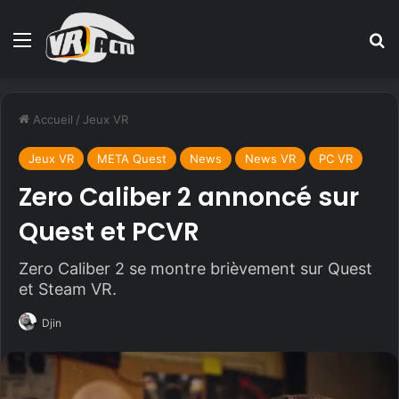
Menu
R
Accueil
/
Jeux VR
Jeux VR
META Quest
News
News VR
PC VR
Zero Caliber 2 annoncé sur
Quest et PCVR
Zero Caliber 2 se montre brièvement sur Quest
et Steam VR.
Djin