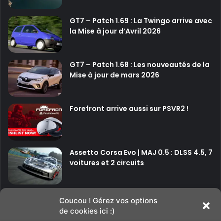
GT7 – Patch 1.69 : La Twingo arrive avec
la Mise à jour d’Avril 2026
GT7 – Patch 1.68 : Les nouveautés de la
Mise à jour de mars 2026
Forefront arrive aussi sur PSVR2 !
Assetto Corsa Evo | MAJ 0.5 : DLSS 4.5, 7
voitures et 2 circuits
P
P
Coucou ! Gérez vos options
de cookies ici :)
a
a