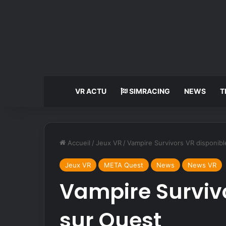
VR ACTU
SIMRACING
NEWS
T
Accueil
/
Jeux VR
/
Vampire Survivors VR disponibl
Jeux VR
META Quest
News
News VR
Vampire Survivo
sur Quest