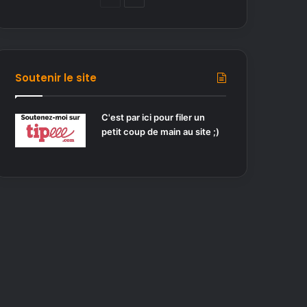
a
a
g
g
e
e
p
s
Soutenir le site
r
u
é
i
C'est par ici pour filer un
petit coup de main au site ;)
c
v
é
a
d
n
e
t
n
e
t
e