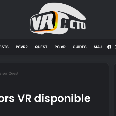
F
ESTS
PSVR2
QUEST
PC VR
GUIDES
MAJ
e sur Quest
rs VR disponible