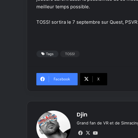
meilleur temps possible.
TOSS! sortira le 7 septembre sur Quest, PSVR
Tags
TOSS!
Facebook
X
Djin
Grand fan de VR et de Simracing
Fa
X
Yo