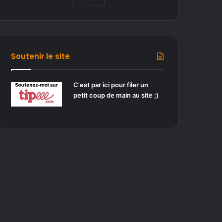
a
a
g
g
e
e
p
s
Soutenir le site
r
u
é
i
C'est par ici pour filer un
petit coup de main au site ;)
c
v
é
a
d
n
e
t
n
e
t
e