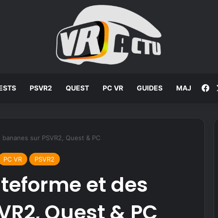
F
ESTS
PSVR2
QUEST
PC VR
GUIDES
MAJ
es bananes sur PSVR2, Quest & PC
PC VR
PSVR2
ateforme et des
VR2, Quest & PC