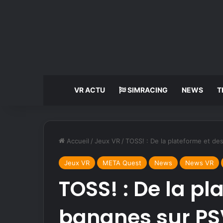
VR ACTU
SIMRACING
NEWS
T
Accueil
/
Jeux VR
/
TOSS! : De la plateforme et d
Jeux VR
META Quest
News
News VR
TOSS! : De la pl
bananes sur PS