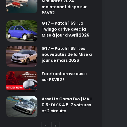
Simulator 2024
maintenant dispo sur
PSVR2
GT7 – Patch 1.69 : La
Twingo arrive avec la
Mise à jour d’Avril 2026
GT7 – Patch 1.68 : Les
nouveautés de la Mise à
jour de mars 2026
Forefront arrive aussi
sur PSVR2 !
Assetto Corsa Evo | MAJ
0.5 : DLSS 4.5, 7 voitures
et 2 circuits
P
P