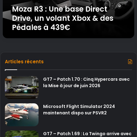
n
Moza R3 : Une base Direct
e
b
Drive, un volant Xbox & des
a
Pédales à 439€
s
e
D
i
r
e
Articles récents
c
t
D
GT7 – Patch 1.70 : Cinq Hypercars avec
r
la Mise à jour de juin 2026
i
v
e
Microsoft Flight Simulator 2024
,
maintenant dispo sur PSVR2
u
n
v
GT7 – Patch 1.69 : La Twingo arrive avec
o