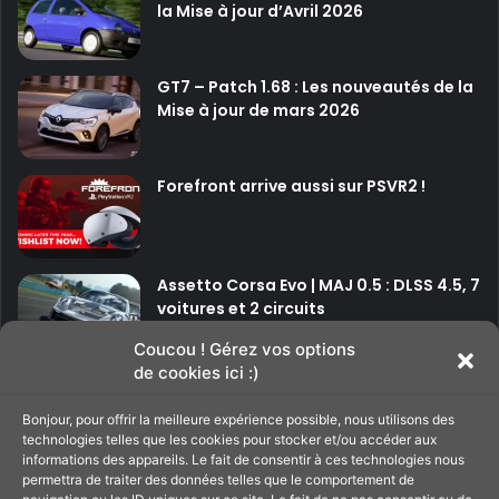
la Mise à jour d’Avril 2026
l
a
n
GT7 – Patch 1.68 : Les nouveautés de la
t
Mise à jour de mars 2026
X
b
o
x
Forefront arrive aussi sur PSVR2 !
&
d
e
s
Assetto Corsa Evo | MAJ 0.5 : DLSS 4.5, 7
P
voitures et 2 circuits
é
d
Coucou ! Gérez vos options
a
de cookies ici :)
P
P
l
e
Bonjour, pour offrir la meilleure expérience possible, nous utilisons des
a
a
s
technologies telles que les cookies pour stocker et/ou accéder aux
g
g
informations des appareils. Le fait de consentir à ces technologies nous
à
Soutenir le site
permettra de traiter des données telles que le comportement de
e
e
4