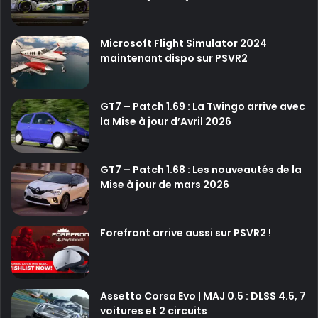
h
t
o
e
s
t
Microsoft Flight Simulator 2024
t
P
maintenant dispo sur PSVR2
L
S
o
V
r
R
GT7 – Patch 1.69 : La Twingo arrive avec
d
2
la Mise à jour d’Avril 2026
d
é
b
GT7 – Patch 1.68 : Les nouveautés de la
a
Mise à jour de mars 2026
r
q
u
e
Forefront arrive aussi sur PSVR2 !
s
u
r
P
Assetto Corsa Evo | MAJ 0.5 : DLSS 4.5, 7
S
voitures et 2 circuits