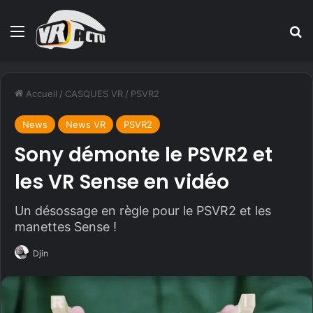
Menu
R
Accueil
/
CASQUES VR
/
PSVR2
News
News VR
PSVR2
Sony démonte le PSVR2 et
les VR Sense en vidéo
Un désossage en règle pour le PSVR2 et les
manettes Sense !
Djin