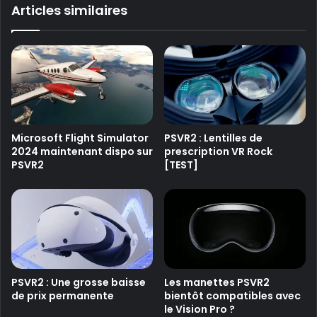
ok
e
Articles similaires
Microsoft Flight Simulator
PSVR2 : Lentilles de
2024 maintenant dispo sur
prescription VR Rock
PSVR2
[TEST]
PSVR2 : Une grosse baisse
Les manettes PSVR2
de prix permanente
bientôt compatibles avec
le Vision Pro ?