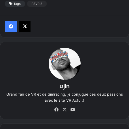
Tags
PSVR 2
Djin
Grand fan de VR et de Simracing, je conjugue ces deux passions
avec le site VR Actu :)
Fa
X
Yo
ce
uT
bo
ub