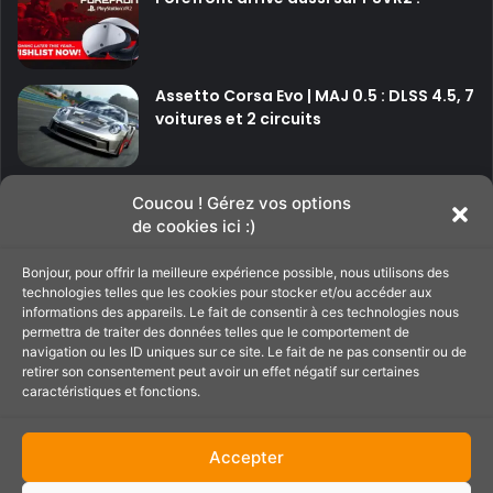
Assetto Corsa Evo | MAJ 0.5 : DLSS 4.5, 7
voitures et 2 circuits
P
P
Coucou ! Gérez vos options
de cookies ici :)
a
a
g
g
Bonjour, pour offrir la meilleure expérience possible, nous utilisons des
Soutenir le site
technologies telles que les cookies pour stocker et/ou accéder aux
e
e
informations des appareils. Le fait de consentir à ces technologies nous
p
s
permettra de traiter des données telles que le comportement de
navigation ou les ID uniques sur ce site. Le fait de ne pas consentir ou de
C'est par ici pour filer un petit coup de main au
r
u
retirer son consentement peut avoir un effet négatif sur certaines
site ;)
é
i
caractéristiques et fonctions.
c
v
é
a
Accepter
d
n