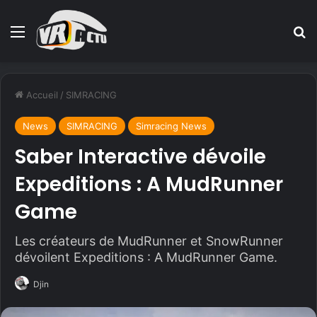
Menu
R
Accueil
/
SIMRACING
News
SIMRACING
Simracing News
Saber Interactive dévoile
Expeditions : A MudRunner
Game
Les créateurs de MudRunner et SnowRunner
dévoilent Expeditions : A MudRunner Game.
Djin