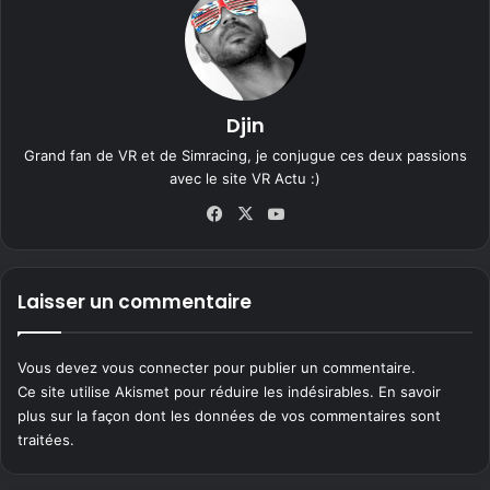
Djin
Grand fan de VR et de Simracing, je conjugue ces deux passions
avec le site VR Actu :)
Fa
X
Yo
ce
uT
bo
ub
ok
e
Laisser un commentaire
Vous devez
vous connecter
pour publier un commentaire.
Ce site utilise Akismet pour réduire les indésirables.
En savoir
plus sur la façon dont les données de vos commentaires sont
traitées
.