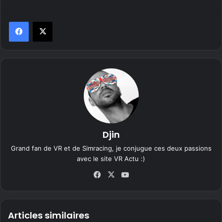
Djin
Grand fan de VR et de Simracing, je conjugue ces deux passions
avec le site VR Actu :)
Fa
X
Yo
ce
uT
bo
ub
ok
e
Articles similaires