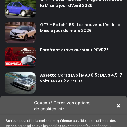
la Mise à jour d’Avril 2026
GT7 – Patch 1.68 : Les nouveautés de la
Mise à jour de mars 2026
Forefront arrive aussi sur PSVR2 !
Assetto Corsa Evo | MAJ 0.5 : DLSS 4.5, 7
voitures et 2 circuits
P
P
Coucou ! Gérez vos options
de cookies ici :)
a
a
g
g
Bonjour, pour offrir la meilleure expérience possible, nous utilisons des
Soutenir le site
e
e
technologies telles que les cookies pour stocker et/ou accéder aux