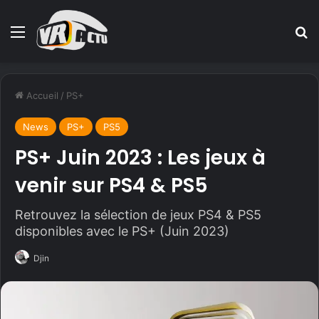
Menu
R
Accueil
/
PS+
News
PS+
PS5
PS+ Juin 2023 : Les jeux à
venir sur PS4 & PS5
Retrouvez la sélection de jeux PS4 & PS5
disponibles avec le PS+ (Juin 2023)
Djin