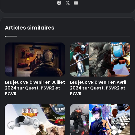
Fa
X
Yo
ce
uT
bo
ub
ok
e
Articles similaires
Les jeux VR à venir en Juillet
Les jeux VR à venir en Avril
2024 sur Quest, PSVR2 et
2024 sur Quest, PSVR2 et
PCVR
PCVR