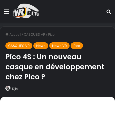
Menu
R
Accueil
/
CASQUES VR
/
Pico
CASQUES VR
News
News VR
Pico
Pico 4S : Un nouveau
casque en développement
chez Pico ?
Djin