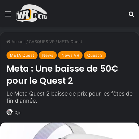
Menu
R
Accueil
/
CASQUES VR
/
META Quest
META Quest
News
News VR
Quest 2
Meta : Une baisse de 50€
pour le Quest 2
Le Meta Quest 2 baisse de prix pour les fêtes de
fin d'année.
Djin