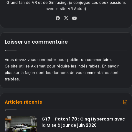
Grand fan de VR et de Simracing, je conjugue ces deux passions
avec le site VR Actu :)
Fa
X
Yo
ce
uT
bo
ub
ok
e
Laisser un commentaire
Vous devez
vous connecter
pour publier un commentaire.
Ce site utilise Akismet pour réduire les indésirables.
En savoir
plus sur la façon dont les données de vos commentaires sont
traitées
.
Articles récents
GT7 – Patch 1.70 : Cinq Hypercars avec
la Mise à jour de juin 2026