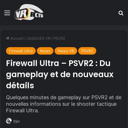
Menu
R
Accueil
/
CASQUES VR
/
PSVR2
Firewall Ultra
News
News VR
PSVR2
Firewall Ultra – PSVR2 : Du
gameplay et de nouveaux
détails
Quelques minutes de gameplay sur PSVR2 et de
nouvelles informations sur le shooter tactique
Firewall Ultra.
Djin