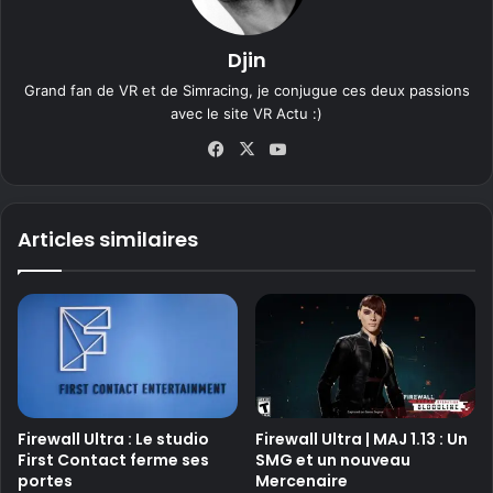
Djin
Grand fan de VR et de Simracing, je conjugue ces deux passions
avec le site VR Actu :)
Fa
X
Yo
ce
uT
bo
ub
ok
e
Articles similaires
Firewall Ultra : Le studio
Firewall Ultra | MAJ 1.13 : Un
First Contact ferme ses
SMG et un nouveau
portes
Mercenaire