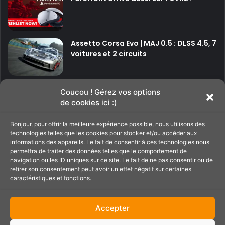
Assetto Corsa Evo | MAJ 0.5 : DLSS 4.5, 7
voitures et 2 circuits
P
P
Coucou ! Gérez vos options
de cookies ici :)
a
a
g
g
Bonjour, pour offrir la meilleure expérience possible, nous utilisons des
Soutenir le site
technologies telles que les cookies pour stocker et/ou accéder aux
e
e
informations des appareils. Le fait de consentir à ces technologies nous
p
s
permettra de traiter des données telles que le comportement de
navigation ou les ID uniques sur ce site. Le fait de ne pas consentir ou de
C'est par ici pour filer un petit coup de main au
r
u
retirer son consentement peut avoir un effet négatif sur certaines
site ;)
é
i
caractéristiques et fonctions.
c
v
é
a
Accepter
d
n