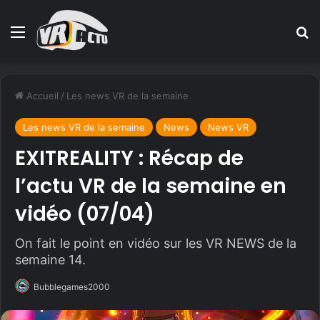
Menu
R
Accueil
/
Les news VR de la semaine
Les news VR de la semaine
News
News VR
EXITREALITY : Récap de
l’actu VR de la semaine en
vidéo (07/04)
On fait le point en vidéo sur les VR NEWS de la
semaine 14.
Bubblegames2000