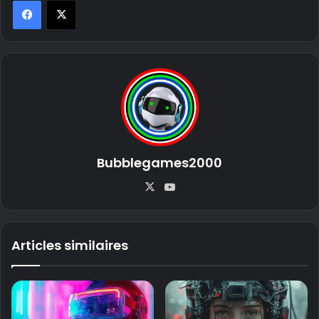
Bubblegames2000
X
Yo
uT
ub
e
Articles similaires