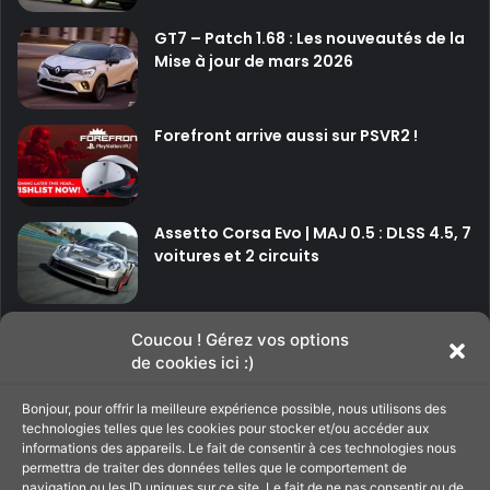
GT7 – Patch 1.68 : Les nouveautés de la
Mise à jour de mars 2026
Forefront arrive aussi sur PSVR2 !
Assetto Corsa Evo | MAJ 0.5 : DLSS 4.5, 7
voitures et 2 circuits
P
P
Coucou ! Gérez vos options
de cookies ici :)
a
a
g
g
Bonjour, pour offrir la meilleure expérience possible, nous utilisons des
Soutenir le site
e
e
technologies telles que les cookies pour stocker et/ou accéder aux
informations des appareils. Le fait de consentir à ces technologies nous
p
s
permettra de traiter des données telles que le comportement de
navigation ou les ID uniques sur ce site. Le fait de ne pas consentir ou de
C'est par ici pour filer un petit coup de main au
r
u