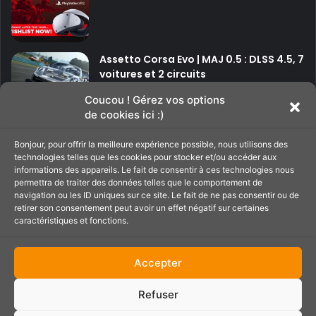
m
a
g
e
Assetto Corsa Evo | MAJ 0.5 : DLSS 4.5, 7
s
voitures et 2 circuits
Coucou ! Gérez vos options
de cookies ici :)
P
P
Bonjour, pour offrir la meilleure expérience possible, nous utilisons des
a
a
technologies telles que les cookies pour stocker et/ou accéder aux
g
g
informations des appareils. Le fait de consentir à ces technologies nous
Soutenir le site
permettra de traiter des données telles que le comportement de
e
e
navigation ou les ID uniques sur ce site. Le fait de ne pas consentir ou de
p
s
retirer son consentement peut avoir un effet négatif sur certaines
caractéristiques et fonctions.
C'est par ici pour filer un petit coup de main au
r
u
site ;)
é
i
Accepter
c
v
é
a
Refuser
d
n