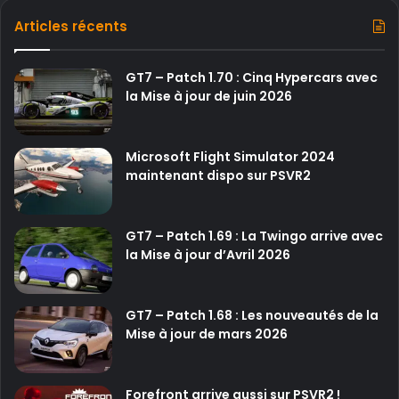
s
l
d
Articles récents
a
e
c
l
o
GT7 – Patch 1.70 : Cinq Hypercars avec
’
o
la Mise à jour de juin 2026
u
p
n
e
i
t
v
Microsoft Flight Simulator 2024
l
e
maintenant dispo sur PSVR2
e
r
s
s
p
GT7 – Patch 1.69 : La Twingo arrive avec
r
la Mise à jour d’Avril 2026
e
m
i
GT7 – Patch 1.68 : Les nouveautés de la
è
Mise à jour de mars 2026
r
e
s
i
Forefront arrive aussi sur PSVR2 !