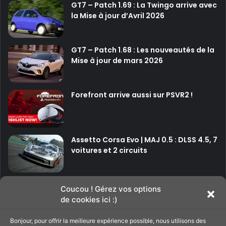
GT7 – Patch 1.69 : La Twingo arrive avec
la Mise à jour d’Avril 2026
GT7 – Patch 1.68 : Les nouveautés de la
Mise à jour de mars 2026
Forefront arrive aussi sur PSVR2 !
Assetto Corsa Evo | MAJ 0.5 : DLSS 4.5, 7
voitures et 2 circuits
P
P
Coucou ! Gérez vos options
de cookies ici :)
a
a
g
g
Bonjour, pour offrir la meilleure expérience possible, nous utilisons des