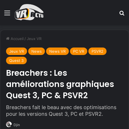
Menu
R
Accueil
/
Jeux VR
Jeux VR
News
News VR
PC VR
PSVR2
Quest 3
Breachers : Les
améliorations graphiques
Quest 3, PC & PSVR2
Breachers fait le beau avec des optimisations
pour les versions Quest 3, PC et PSVR2.
Djin