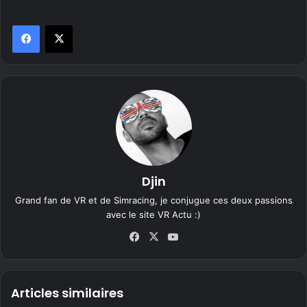
Djin
Grand fan de VR et de Simracing, je conjugue ces deux passions
avec le site VR Actu :)
Fa
X
Yo
ce
uT
bo
ub
ok
e
Articles similaires