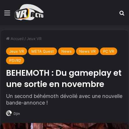
Menu
R
Accueil
/
Jeux VR
Jeux VR
META Quest
News
News VR
PC VR
PSVR2
BEHEMOTH : Du gameplay et
une sortie en novembre
Un second béhémoth dévoilé avec une nouvelle
bande-annonce !
Djin