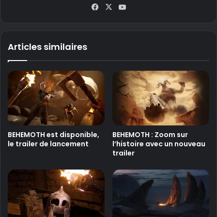
Fa
X
Yo
ce
uT
bo
ub
ok
e
Articles similaires
BEHEMOTH est disponible,
BEHEMOTH : Zoom sur
le trailer de lancement
l’histoire avec un nouveau
trailer