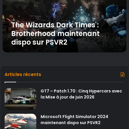
a
r
d
The Wizards Dark Times :
s
D
Brotherhood maintenant
a
dispo sur PSVR2
r
k
T
i
m
e
Articles récents
s
:
B
GT7 – Patch 1.70 : Cinq Hypercars avec
r
la Mise à jour de juin 2026
o
t
h
Microsoft Flight Simulator 2024
e
maintenant dispo sur PSVR2
r