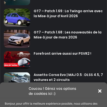
h
o
GT7 – Patch 1.69 : La Twingo arrive avec
o
la Mise à jour d’Avril 2026
d
m
a
GT7 – Patch 1.68 : Les nouveautés de la
i
Mise à jour de mars 2026
n
t
e
n
Forefront arrive aussi sur PSVR2 !
a
n
t
d
Assetto Corsa Evo | MAJ 0.5 : DLSS 4.5, 7
i
voitures et 2 circuits
s
p
Coucou ! Gérez vos options
o
de cookies ici :)
P
P
s
u
Bonjour, pour offrir la meilleure expérience possible, nous utilisons des
a
a