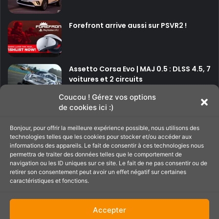
e
u
l
i
l
Forefront arrive aussi sur PSVR2 !
l
e
l
1
e
:
t
1
Assetto Corsa Evo | MAJ 0.5 : DLSS 4.5, 7
p
voitures et 2 circuits
o
u
Coucou ! Gérez vos options
r
de cookies ici :)
P
P
l
’
Bonjour, pour offrir la meilleure expérience possible, nous utilisons des
a
a
î
technologies telles que les cookies pour stocker et/ou accéder aux
g
g
informations des appareils. Le fait de consentir à ces technologies nous
l
Soutenir le site
permettra de traiter des données telles que le comportement de
e
e
e
navigation ou les ID uniques sur ce site. Le fait de ne pas consentir ou de
d
p
s
retirer son consentement peut avoir un effet négatif sur certaines
’
caractéristiques et fonctions.
C'est par ici pour filer un petit coup de main au
r
u
H
site ;)
é
i
o
n
Accepter
c
v