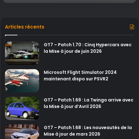
e
i
u
B
t
g
ê
e
a
t
d
m
Articles récents
a
S
e
o
p
l
GT7 – Patch 1.70 : Cinq Hypercars avec
l
a
la Mise à jour de juin 2026
a
r
y
C
d
r
é
Microsoft Flight Simulator 2024
o
v
maintenant dispo sur PSVR2
w
o
n
i
:
l
GT7 – Patch 1.69 : La Twingo arrive avec
U
é
la Mise à jour d’Avril 2026
n
l
e
e
é
1
GT7 – Patch 1.68 : Les nouveautés de la
c
2
Mise à jour de mars 2026
h
j