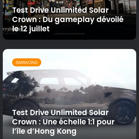
e
m
n
Test Drive Unlimited Solar
U
i
4
n
n
K
Crown : Du gameplay dévoilé
l
u
le 12 juillet
i
t
m
e
i
s
t
d
T
e
e
e
d
g
SIMRACING
s
S
a
t
o
m
D
l
e
r
a
p
i
r
l
v
C
a
e
r
y
Test Drive Unlimited Solar
U
o
e
n
w
Crown : Une échelle 1:1 pour
t
l
n
u
l’île d’Hong Kong
i
:
n
m
D