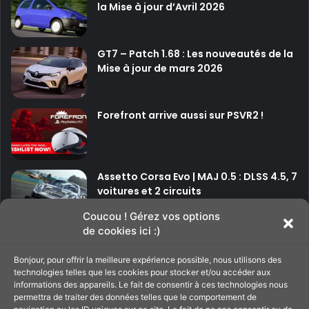
la Mise à jour d’Avril 2026
m
u
d
GT7 – Patch 1.68 : Les nouveautés de la
u
Mise à jour de mars 2026
s
t
u
d
Forefront arrive aussi sur PSVR2 !
i
o
S
t
Assetto Corsa Evo | MAJ 0.5 : DLSS 4.5, 7
r
voitures et 2 circuits
a
i
Coucou ! Gérez vos options
g
de cookies ici :)
P
P
h
t
Bonjour, pour offrir la meilleure expérience possible, nous utilisons des
a
a
4
technologies telles que les cookies pour stocker et/ou accéder aux
g
g
informations des appareils. Le fait de consentir à ces technologies nous
Soutenir le site
permettra de traiter des données telles que le comportement de
e
e