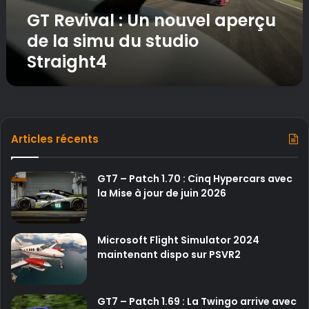
l
GT Revival : Un nouvel aperçu
:
U
de la simu du studio
n
Straight4
n
o
u
v
e
l
Articles récents
a
p
e
GT7 – Patch 1.70 : Cinq Hypercars avec
r
la Mise à jour de juin 2026
ç
u
d
Microsoft Flight Simulator 2024
e
maintenant dispo sur PSVR2
l
a
s
GT7 – Patch 1.69 : La Twingo arrive avec
i